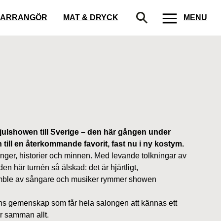
ARRANGÖR
MAT & DRYCK
MENU
 julshowen till Sverige – den här gången under
ill en återkommande favorit, fast nu i ny kostym.
 sånger, historier och minnen. Med levande tolkningar av
n här turnén så älskad: det är hjärtligt,
semble av sångare och musiker rymmer showen
tens gemenskap som får hela salongen att kännas ett
r samman allt.