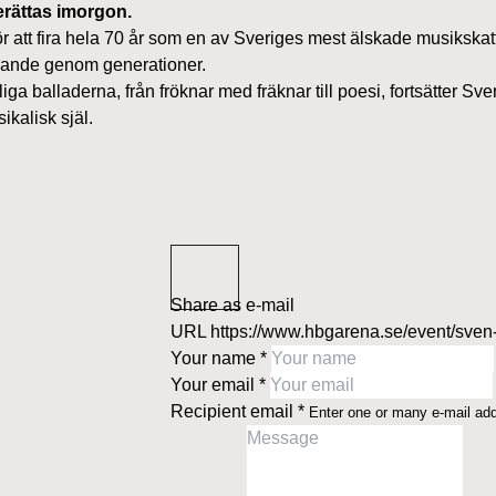
berättas imorgon.
r att fira hela 70 år som en av Sveriges mest älskade musikskatt
levande genom generationer.
rliga balladerna, från fröknar med fräknar till poesi, fortsätter 
ikalisk själ.
Share as e-mail
URL
https://www.hbgarena.se/event/sven-
Your name
*
Your email
*
Recipient email
*
Enter one or many e-mail ad