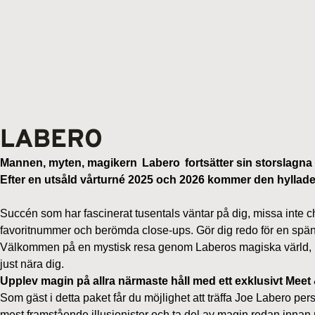
LABERO
Mannen, myten, magikern Labero fortsätter sin storslagna
Efter en utsåld vårturné 2025 och 2026 kommer den hyllade f
Succén som har fascinerat tusentals väntar på dig, missa inte ch
favoritnummer och berömda close-ups. Gör dig redo för en spänn
Välkommen på en mystisk resa genom Laberos magiska värld, pre
just nära dig.
Upplev magin på allra närmaste håll med ett exklusivt Meet
Som gäst i detta paket får du möjlighet att träffa Joe Labero pe
mest framstående illusionister och ta del av magin redan innan 