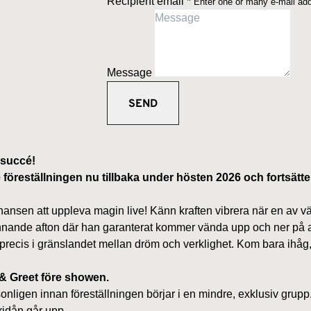
Recipient email
*
Enter one or many e-mail ad
Message
 succé!
öreställningen nu tillbaka under hösten 2026 och fortsätter 
ansen att uppleva magin live! Känn kraften vibrera när en av vär
ande afton där han garanterat kommer vända upp och ner på allt 
cis i gränslandet mellan dröm och verklighet. Kom bara ihåg, 
 & Greet före showen.
rsonligen innan föreställningen börjar i en mindre, exklusiv gru
ridån går upp.