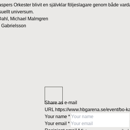
pers Orkester blivit en självklar följeslagare genom både vardag
suellt universum.
Dahl, Michael Malmgren
s Gabrielsson
Share as e-mail
URL
https://www.hbgarena.se/event/bo-ka
Your name
*
Your email
*