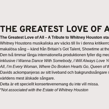
THE GREATEST LOVE OF 
The Greatest Love of All –
A Tribute to Whitney Houston sta
Whitney Houstons musikaliska arv väcks till liv i denna kritik
makalösa sång – känd från Britain’s Got Talent, Showtime at t
Den två timmar långa internationella produktionen fyller dig me
inklusive
I Wanna Dance With Somebody
,
I Will Always Love 
All
,
I’m Every Woman
,
Where Do Broken Hearts Go
,
Queen of t
Davids ackompanjeras av sitt liveband och bakgrundssångare samt 
världens mest älskade sångare.
Detta är ett speciellt konsertevenemang du inte vill missa.
*Not associated with the Estate of Whitney Houston