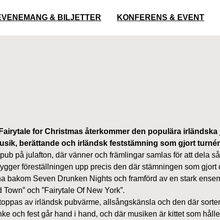
EVENEMANG & BILJETTER
KONFERENS & EVENT
v Fairytale for Christmas återkommer den populära irländska
ik, berättande och irländsk feststämning som gjort turnén t
sk pub på julafton, där vänner och främlingar samlas för att dela
bygger föreställningen upp precis den där stämningen som gjort de
terna bakom Seven Drunken Nights och framförd av en stark en
d Town” och ”Fairytale Of New York”.
ing toppas av irländsk pubvärme, allsångskänsla och den där sor
e och fest går hand i hand, och där musiken är kittet som hålle