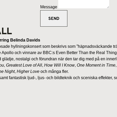
Message
ALL
rring Belinda Davids
errosade hyllningskonsert som beskrivs som ”häpnadsväckande trä
he Apollo och vinnare av BBC:s Even Better Than the Real Thing
d glädje, nostalgi och förundran när den tar dig med på en inner
You
,
Greatest Love of All
,
How Will I Know
,
One Moment in Time
he Night
,
Higher Love
och många fler.
fantastisk ljud-, ljus- och bildteknik och sceniska effekter, so