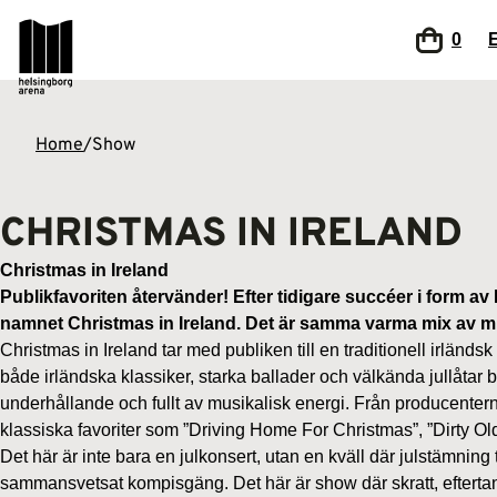
0
Home
/
Show
CHRISTMAS IN IRELAND
Christmas in Ireland
Publikfavoriten återvänder! Efter tidigare succéer i form a
namnet Christmas in Ireland. Det är samma varma mix av mus
Christmas in Ireland tar med publiken till en traditionell irländ
både irländska klassiker, starka ballader och välkända jullåtar 
underhållande och fullt av musikalisk energi. Från producen
klassiska favoriter som ”Driving Home For Christmas”, ”Dirty Ol
Det här är inte bara en julkonsert, utan en kväll där julstämn
sammansvetsat kompisgäng. Det här är show där skratt, eftertank