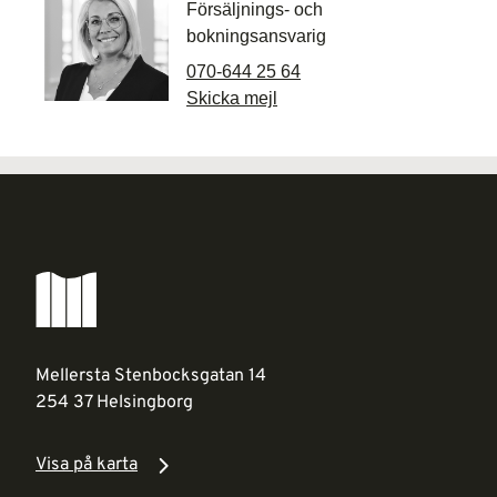
Försäljnings- och
bokningsansvarig
070-644 25 64
Skicka mejl
Mellersta Stenbocksgatan 14
254 37 Helsingborg
Visa på karta