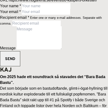
URL
https://www.hbgarena.se/event/bo-kaspers-orkester/
Your name
*
Your email
*
Recipient email
*
Enter one or many e-mail addresses. Separate with
comma.
Message
KAJ
Om 2025 hade ett soundtrack så stavades det “Bara Bada
Bastu”.
Det som började som en bastudoftande, glimt-i-ögat-hyllning till
nordisk kultur exploderade till ett fullskaligt popfenomen. ”Bara
Bada Bastu” sköt rakt upp till #1 på Spotify i både Sverige och
Finland och toppade listor över hela Norden och Baltikum – för