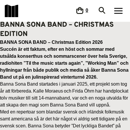
0
BANNA SONA BAND – CHRISTMAS
EDITION
BANNA SONA BAND – Christmas Edition 2026
Succén är ett faktum, efter en höst och sommar med
utsålda konserthus och sommarscener över hela Sverige,
radiohiten ”Til the music starts again”, ”Working Man” och
hyllningar från både publik och media så åker Banna Sona
Band ut på en julinspirerad vinterturné 2026.
Banna Sona Band startades i januari 2025, ett projekt som tog
år att förbereda. Kalle Moraeus och Frida Öhrn har handplockat
tolv musiker till sitt 14-mannaband, var och en noga utvalda för
att skapa den magi som Banna Sona Band vill uppnå.
Med en repertoar som blandar svensk och irländsk folkmusik
samt americana så är det här något vi aldrig sett tidigare på en
svensk scen. Banna Sona betyder ”Det lyckliga Bandet” på