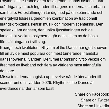
Rhythm of the Dance är en resa genom Irlands historia – från
uråldriga myter och legender till dagens moderna och urbana
samhälle. Föreställningen tar dig med på en spännande och
energifylld tidsresa genom en kombination av traditionell
irländsk folkdans, keltisk musik och modern scenteknik. Den
spektakulära dansen, den unika ljussättningen och de
fantastiskt vackra kostymerna gör detta till en av de bästa
föreställningarna i sitt slag.
Energin och kvaliteten i Rhythm of the Dance har gjort showen
till en av de mest populära och mest turnerande irländska
dansshowerna i världen. De turnerar omkring fyrtio veckor om
året med ett liveband och flera av världens mest talangfulla
dansare.
Missa inte denna magiska upplevelse när de återvänder till
scener runt om i världen 2026. Rhythm of the Dance är
riverdance när den är som bäst!
Share on Facebook
Share on Twitter
Share on LinkedIn