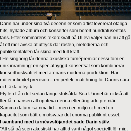
Darin har under sina två decennier som artist levererat otaliga
hits, hyllade album och konserter som berört hundratusentals
fans. Efter sommarens rekordkväll på Ullevi väljer han nu att gå
åt ett mer avskalat uttryck där rösten, melodierna och
publikkontakten får skina med full kraft.
I Helsingborg får denna akustiska turnépremiär dessutom en
unik inramning: en specialbyggd konsertsal som kombinerar
konserthuskvalitet med arenans moderna produktion. Här
möter intimitet precision – en perfekt matchning för Darins nära
och äkta uttryck.
Flytten från det sedan länge slutsålda Sea U innebär också att
fler får chansen att uppleva denna efterlängtade premiär.
Samma datum, samma tid – men i en miljö och med en
kapacitet som bättre motsvarar det enorma publikintresset.
I samband med turnéavslöjandet sade Darin själv:
”Att stå på scen akustiskt har alltid varit något speciellt för mig.