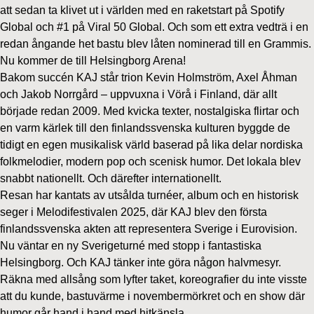
att sedan ta klivet ut i världen med en raketstart på Spotify
Global och #1 på Viral 50 Global. Och som ett extra vedträ i en
redan ångande het bastu blev låten nominerad till en Grammis.
Nu kommer de till Helsingborg Arena!
Bakom succén KAJ står trion Kevin Holmström, Axel Åhman
och Jakob Norrgård – uppvuxna i Vörå i Finland, där allt
började redan 2009. Med kvicka texter, nostalgiska flirtar och
en varm kärlek till den finlandssvenska kulturen byggde de
tidigt en egen musikalisk värld baserad på lika delar nordiska
folkmelodier, modern pop och scenisk humor. Det lokala blev
snabbt nationellt. Och därefter internationellt.
Resan har kantats av utsålda turnéer, album och en historisk
seger i Melodifestivalen 2025, där KAJ blev den första
finlandssvenska akten att representera Sverige i Eurovision.
Nu väntar en ny Sverigeturné med stopp i fantastiska
Helsingborg. Och KAJ tänker inte göra någon halvmesyr.
Räkna med allsång som lyfter taket, koreografier du inte visste
att du kunde, bastuvärme i novembermörkret och en show där
humor går hand i hand med hitkänsla.