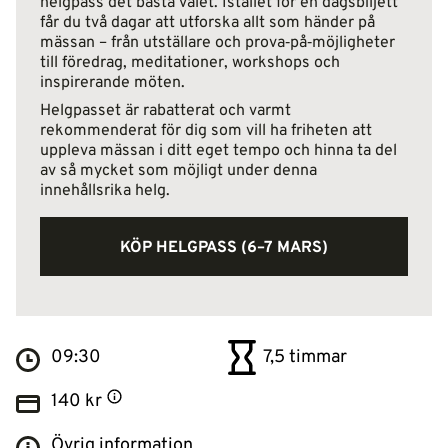
helgpass det bästa valet. Istället för en dagsbiljett
får du två dagar att utforska allt som händer på
mässan – från utställare och prova‑på‑möjligheter
till föredrag, meditationer, workshops och
inspirerande möten.
Helgpasset är rabatterat och varmt
rekommenderat för dig som vill ha friheten att
uppleva mässan i ditt eget tempo och hinna ta del
av så mycket som möjligt under denna
innehållsrika helg.
KÖP HELGPASS (6–7 MARS)
09:30
7,5 timmar
140 kr
Övrig information