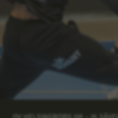
OV HELSINGBORG HK – IK SÄV