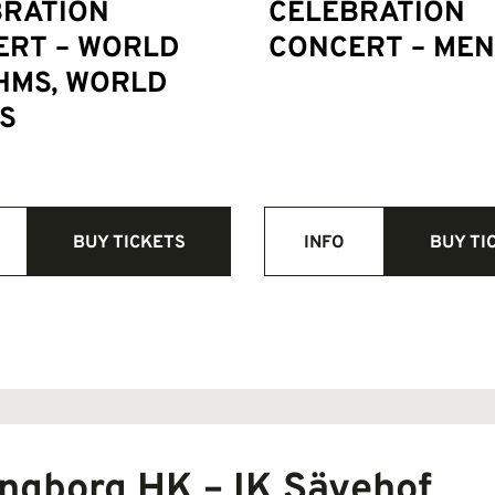
BRATION
CELEBRATION
ERT – WORLD
CONCERT – ME
HMS, WORLD
S
BUY TICKETS
INFO
BUY TI
ngborg HK – IK Sävehof