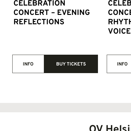
CELEBRATION
CELE
CONCERT – EVENING
CONC
REFLECTIONS
RHYT
VOICE
INFO
BUY TICKETS
INFO
OV Helsi