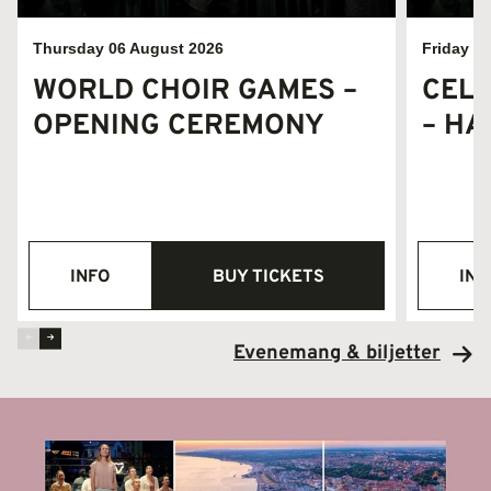
Thursday 06 August 2026
Friday 0
WORLD CHOIR GAMES –
CEL
OPENING CEREMONY
– HA
INFO
BUY TICKETS
INF
Evenemang & biljetter