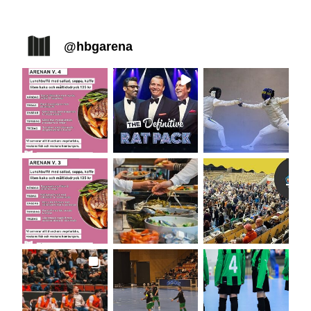
@
hbgarena