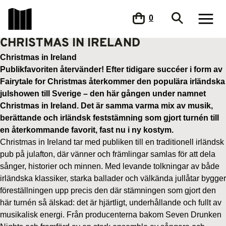
0
CHRISTMAS IN IRELAND
Christmas in Ireland
Publikfavoriten återvänder! Efter tidigare succéer i form av
Fairytale for Christmas återkommer den populära irländska
julshowen till Sverige – den här gången under namnet
Christmas in Ireland. Det är samma varma mix av musik,
berättande och irländsk feststämning som gjort turnén till
en återkommande favorit, fast nu i ny kostym.
Christmas in Ireland tar med publiken till en traditionell irländsk
pub på julafton, där vänner och främlingar samlas för att dela
sånger, historier och minnen. Med levande tolkningar av både
irländska klassiker, starka ballader och välkända jullåtar bygger
föreställningen upp precis den där stämningen som gjort den
här turnén så älskad: det är hjärtligt, underhållande och fullt av
musikalisk energi. Från producenterna bakom Seven Drunken