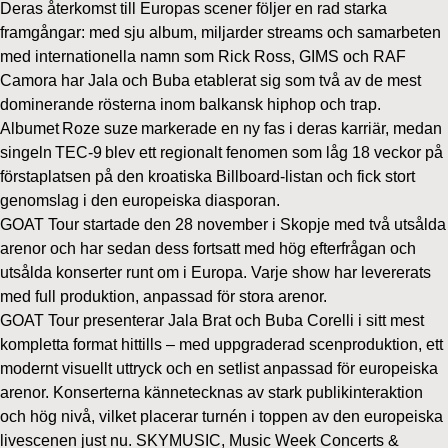
Deras återkomst till Europas scener följer en rad starka
framgångar: med sju album, miljarder streams och samarbeten
med internationella namn som Rick Ross, GIMS och RAF
Camora har Jala och Buba etablerat sig som två av de mest
dominerande rösterna inom balkansk hiphop och trap.
Albumet Roze suze markerade en ny fas i deras karriär, medan
singeln TEC-9 blev ett regionalt fenomen som låg 18 veckor på
förstaplatsen på den kroatiska Billboard-listan och fick stort
genomslag i den europeiska diasporan.
GOAT Tour startade den 28 november i Skopje med två utsålda
arenor och har sedan dess fortsatt med hög efterfrågan och
utsålda konserter runt om i Europa. Varje show har levererats
med full produktion, anpassad för stora arenor.
GOAT Tour presenterar Jala Brat och Buba Corelli i sitt mest
kompletta format hittills – med uppgraderad scenproduktion, ett
modernt visuellt uttryck och en setlist anpassad för europeiska
arenor. Konserterna kännetecknas av stark publikinteraktion
och hög nivå, vilket placerar turnén i toppen av den europeiska
livescenen just nu. SKYMUSIC, Music Week Concerts &