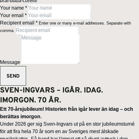
brat-buba-corelli/
Your name
*
Your email
*
Recipient email
*
Enter one or many e-mail addresses. Separate with
comma.
Message
SVEN-INGVARS – IGÅR. IDAG.
IMORGON. 70 ÅR.
Ett 70-årsjubileum! Historien från igår lever än idag – och
berättas imorgon.
Under 2026 ger sig Sven-Ingvars ut på en stor jubileumsturné
för att fira hela 70 år som en av Sveriges mest älskade
musikskatter.
Få band har lämnat ett så djupt avtryck i den