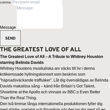
comma.
Message
THE GREATEST LOVE OF ALL
The Greatest Love of All –
A Tribute to Whitney Houston
starring Belinda Davids
Whitney Houstons musikaliska arv väcks till liv i denna
kritikerrosade hyllningskonsert som beskrivs som
”häpnadsväckande träffsäker”. Låt dig överväldigas av Belinda
Davids makalösa sång – känd från Britain’s Got Talent,
Showtime at the Apollo och vinnare av BBC:s Even Better
Than the Real Thing.
Den två timmar långa internationella produktionen fyller dig
med glädje, nostalgi och förundran när den tar dig med på en