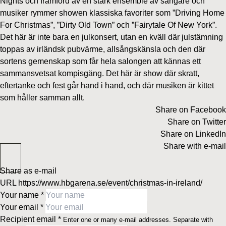
Nights och framförd av en stark ensemble av sångare och
musiker rymmer showen klassiska favoriter som ”Driving Home
For Christmas”, ”Dirty Old Town” och ”Fairytale Of New York”.
Det här är inte bara en julkonsert, utan en kväll där julstämning
toppas av irländsk pubvärme, allsångskänsla och den där
sortens gemenskap som får hela salongen att kännas ett
sammansvetsat kompisgäng. Det här är show där skratt,
eftertanke och fest går hand i hand, och där musiken är kittet
som håller samman allt.
Share on Facebook
Share on Twitter
Share on LinkedIn
Share with e-mail
Share as e-mail
URL
https://www.hbgarena.se/event/christmas-in-ireland/
Your name
*
Your email
*
Recipient email
*
Enter one or many e-mail addresses. Separate with