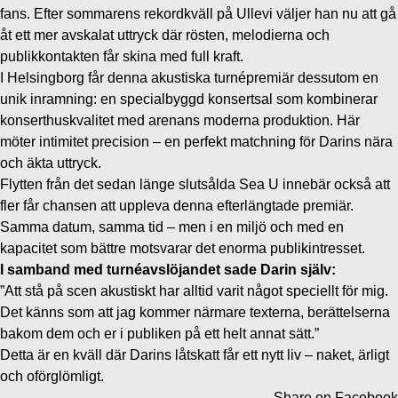
fans. Efter sommarens rekordkväll på Ullevi väljer han nu att gå
åt ett mer avskalat uttryck där rösten, melodierna och
publikkontakten får skina med full kraft.
I Helsingborg får denna akustiska turnépremiär dessutom en
unik inramning: en specialbyggd konsertsal som kombinerar
konserthuskvalitet med arenans moderna produktion. Här
möter intimitet precision – en perfekt matchning för Darins nära
och äkta uttryck.
Flytten från det sedan länge slutsålda Sea U innebär också att
fler får chansen att uppleva denna efterlängtade premiär.
Samma datum, samma tid – men i en miljö och med en
kapacitet som bättre motsvarar det enorma publikintresset.
I samband med turnéavslöjandet sade Darin själv:
”Att stå på scen akustiskt har alltid varit något speciellt för mig.
Det känns som att jag kommer närmare texterna, berättelserna
bakom dem och er i publiken på ett helt annat sätt.”
Detta är en kväll där Darins låtskatt får ett nytt liv – naket, ärligt
och oförglömligt.
Share on Facebook