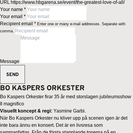
URL
https://www.hbgarena.se/event/the-greatest-love-of-all/
Your name
*
Your email
*
Recipient email
*
Enter one or many e-mail addresses. Separate with
comma.
Message
BO KASPERS ORKESTER
Bo Kaspers Orkester firar 35 år med storslagen jubileumsshow
Il magnifico
Visuellt koncept & regi:
Yasmine Garbi.
När Bo Kaspers Orkester nu kliver upp på scenen igen är det
inte bara ännu en konsert. Det är en livsresa som
sammanfattas. Från de första stapplande tonerna på en