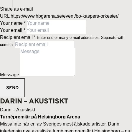
Share as e-mail
URL
https://www.hbgarena.se/event/bo-kaspers-orkester/
Your name
*
Your email
*
Recipient email
*
Enter one or many e-mail addresses. Separate with
comma.
Message
DARIN – AKUSTISKT
Darin – Akustiskt
Turnépremiär på Helsingborg Arena
Missa inte när en av Sveriges mest älskade artister, Darin,
inleder sin nya akustiska turné med premiär i Helsingborg – nu