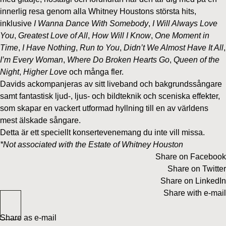
innerlig resa genom alla Whitney Houstons största hits,
inklusive
I Wanna Dance With Somebody
,
I Will Always Love
You
,
Greatest Love of All
,
How Will I Know
,
One Moment in
Time
,
I Have Nothing
,
Run to You
,
Didn’t We Almost Have It All
,
I’m Every Woman
,
Where Do Broken Hearts Go
,
Queen of the
Night
,
Higher Love
och många fler.
Davids ackompanjeras av sitt liveband och bakgrundssångare
samt fantastisk ljud-, ljus- och bildteknik och sceniska effekter,
som skapar en vackert utformad hyllning till en av världens
mest älskade sångare.
Detta är ett speciellt konsertevenemang du inte vill missa.
*Not associated with the Estate of Whitney Houston
Share on Facebook
Share on Twitter
Share on LinkedIn
Share with e-mail
Share as e-mail