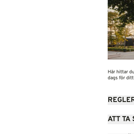
Här hittar d
dags för dit
REGLER
ATT TA 