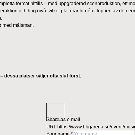
pletta format hittills – med uppgraderad scenproduktion, ett mod
teraktion och hög nivå, vilket placerar turnén i toppen av den
.
kap med målsman.
– dessa platser säljer ofta slut först.
Share as e-mail
URL
https://www.hbgarena.se/event/music
Your name
*