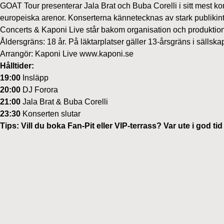
GOAT Tour presenterar Jala Brat och Buba Corelli i sitt mest kom
europeiska arenor. Konserterna kännetecknas av stark publikin
Concerts & Kaponi Live står bakom organisation och produktion
Åldersgräns: 18 år. På läktarplatser gäller 13-årsgräns i sälls
Arrangör: Kaponi Live
www.kaponi.se
Hålltider:
19:00
Insläpp
20:00
DJ Forora
21:00
Jala Brat & Buba Corelli
23:30
Konserten slutar
Tips: Vill du boka Fan‑Pit eller VIP‑terrass? Var ute i god tid 