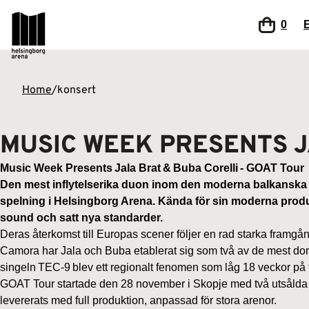
0
Home
/
konsert
MUSIC WEEK PRESENTS J
Music Week Presents Jala Brat & Buba Corelli - GOAT Tour
Den mest inflytelserika duon inom den moderna balkanska u
spelning i Helsingborg Arena. Kända för sin moderna produ
sound och satt nya standarder.
Deras återkomst till Europas scener följer en rad starka fra
Camora har Jala och Buba etablerat sig som två av de mest do
singeln TEC-9 blev ett regionalt fenomen som låg 18 veckor på f
GOAT Tour startade den 28 november i Skopje med två utsålda a
levererats med full produktion, anpassad för stora arenor.