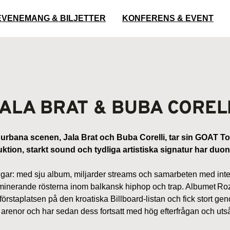
EVENEMANG & BILJETTER
KONFERENS & EVENT
ALA BRAT & BUBA COREL
rbana scenen, Jala Brat och Buba Corelli, tar sin GOAT To
ktion, starkt sound och tydliga artistiska signatur har du
mgångar: med sju album, miljarder streams och samarbeten med 
minerande rösterna inom balkansk hiphop och trap. Albumet Roz
örstaplatsen på den kroatiska Billboard-listan och fick stort g
renor och har sedan dess fortsatt med hög efterfrågan och utså