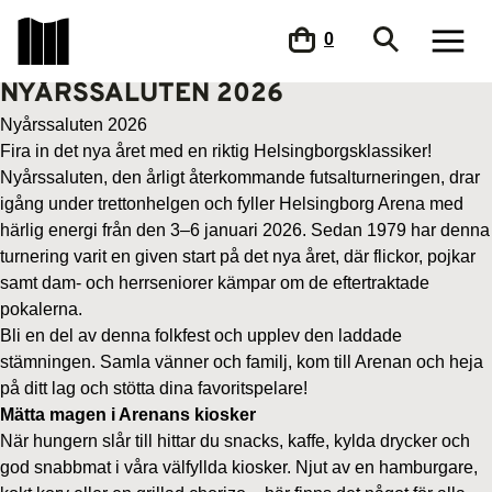
0
NYÅRSSALUTEN 2026
Nyårssaluten 2026
Fira in det nya året med en riktig Helsingborgsklassiker!
Nyårssaluten, den årligt återkommande futsalturneringen, drar
igång under trettonhelgen och fyller Helsingborg Arena med
härlig energi från den 3–6 januari 2026. Sedan 1979 har denna
turnering varit en given start på det nya året, där flickor, pojkar
samt dam- och herrseniorer kämpar om de eftertraktade
pokalerna.
Bli en del av denna folkfest och upplev den laddade
stämningen. Samla vänner och familj, kom till Arenan och heja
på ditt lag och stötta dina favoritspelare!
Mätta magen i Arenans kiosker
När hungern slår till hittar du snacks, kaffe, kylda drycker och
god snabbmat i våra välfyllda kiosker. Njut av en hamburgare,