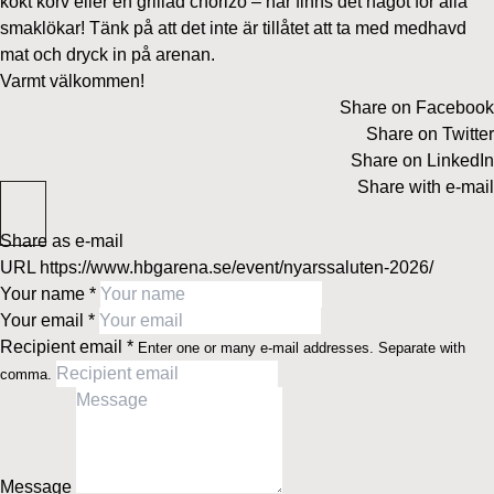
kokt korv eller en grillad chorizo – här finns det något för alla
smaklökar! Tänk på att det inte är tillåtet att ta med medhavd
mat och dryck in på arenan.
Varmt välkommen!
Share on Facebook
Share on Twitter
Share on LinkedIn
Share with e-mail
Share as e-mail
URL
https://www.hbgarena.se/event/nyarssaluten-2026/
Your name
*
Your email
*
Recipient email
*
Enter one or many e-mail addresses. Separate with
comma.
Message